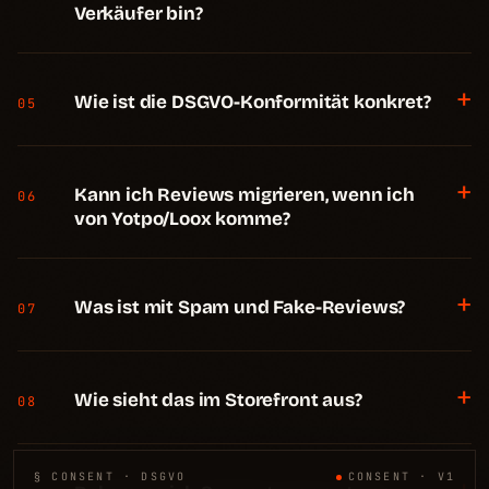
Verkäufer bin?
+
Wie ist die DSGVO-Konformität konkret?
05
+
Kann ich Reviews migrieren, wenn ich
06
von Yotpo/Loox komme?
+
Was ist mit Spam und Fake-Reviews?
07
+
Wie sieht das im Storefront aus?
08
§ CONSENT · DSGVO
CONSENT · V1