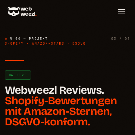
web
weezl
.
§ 04 — PROJEKT
03 / 05
SHOPIFY · AMAZON-STARS · DSGVO
Problem
→
§ 01
▶ LIVE
Funktionsweise
→
§ 02
Webweezl Reviews.
Shopify-Bewertungen
Architektur & DSGVO
→
§ 03
mit Amazon-Sternen,
DSGVO-konform.
Für wen
→
§ 04