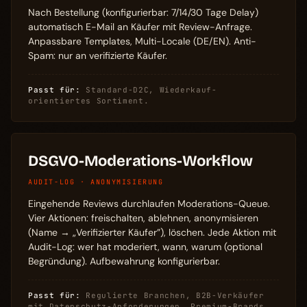
Nach Bestellung (konfigurierbar: 7/14/30 Tage Delay)
automatisch E-Mail an Käufer mit Review-Anfrage.
Anpassbare Templates, Multi-Locale (DE/EN). Anti-
Spam: nur an verifizierte Käufer.
Passt für:
Standard-D2C, Wiederkauf-
orientiertes Sortiment.
DSGVO-Moderations-Workflow
AUDIT-LOG · ANONYMISIERUNG
Eingehende Reviews durchlaufen Moderations-Queue.
Vier Aktionen: freischalten, ablehnen, anonymisieren
(Name → „Verifizierter Käufer”), löschen. Jede Aktion mit
Audit-Log: wer hat moderiert, wann, warum (optional
Begründung). Aufbewahrung konfigurierbar.
Passt für:
Regulierte Branchen, B2B-Verkäufer
mit Datenschutz-Anforderungen, Premium-Brands.