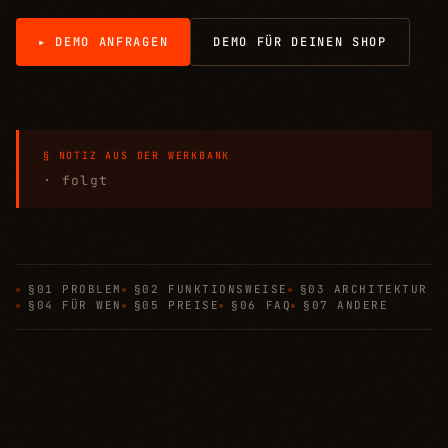
▸ DEMO ANFRAGEN
DEMO FÜR DEINEN SHOP
§ NOTIZ AUS DER WERKBANK
· folgt
§01 PROBLEM
§02 FUNKTIONSWEISE
§03 ARCHITEKTUR
§04 FÜR WEN
§05 PREISE
§06 FAQ
§07 ANDERE