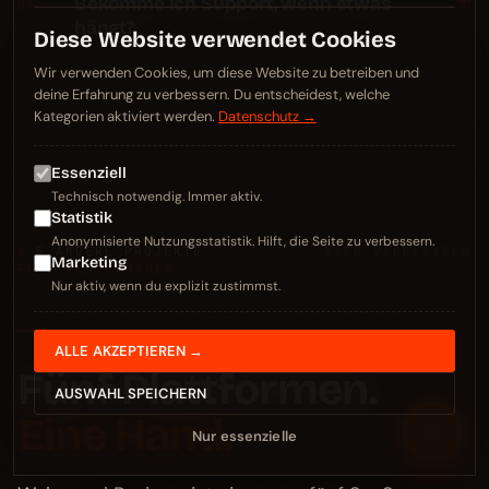
+
Bekomme ich Support, wenn etwas
09
hängt?
Diese Website verwendet Cookies
Wir verwenden Cookies, um diese Website zu betreiben und
deine Erfahrung zu verbessern. Du entscheidest, welche
Kategorien aktiviert werden.
Datenschutz →
Essenziell
Technisch notwendig. Immer aktiv.
Statistik
Anonymisierte Nutzungsstatistik. Hilft, die Seite zu verbessern.
§ ANDERE PROJEKTE
VIER VERBLEIBEN
Marketing
FÜNF PLATTFORMEN
Nur aktiv, wenn du explizit zustimmst.
ALLE AKZEPTIEREN →
Fünf Plattformen.
AUSWAHL SPEICHERN
Eine Hand.
≡
Nur essenzielle