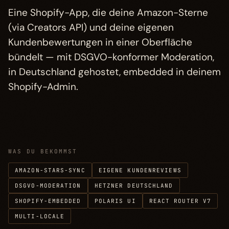
Eine Shopify-App, die deine Amazon-Sterne
Preise
→
§ 05
(via Creators API) und deine eigenen
Kundenbewertungen in einer Oberfläche
FAQ
→
§ 06
bündelt — mit DSGVO-konformer Moderation,
in Deutschland gehostet, embedded in deinem
Andere Projekte
→
§ 07
Shopify-Admin.
WAS DU BEKOMMST
AMAZON-STARS-SYNC
EIGENE KUNDENREVIEWS
DSGVO-MODERATION
HETZNER DEUTSCHLAND
SHOPIFY-EMBEDDED
POLARIS UI
REACT ROUTER V7
MULTI-LOCALE