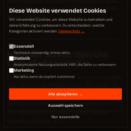
Der Chatbot antwortet ausschließlich auf Basis
Diese Website verwendet Cookies
dieser Quellen.
Wir verwenden Cookies, um diese Website zu betreiben und
deine Erfahrung zu verbessern. Du entscheidest, welche
Kategorien aktiviert werden.
Datenschutz →
Essenziell
Nächster Schritt: Dein Use
Technisch notwendig. Immer aktiv.
Statistik
Case, direkt bewertet
Anonymisierte Nutzungsstatistik. Hilft, die Seite zu verbessern.
Marketing
Ein RAG-basierter KI Chatbot ist kein universelles
Nur aktiv, wenn du explizit zustimmst.
Tool, das für jede Website sofort Sinn ergibt. Ob
er für dich passt, hängt von deinem konkreten
Alle akzeptieren →
Use Case ab: Wie viele Anfragen kommen rein?
Auswahl speichern
Wie strukturiert sind deine Inhalte? Welche
Nur essenzielle
Sprachen brauchst du?