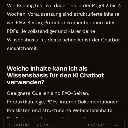
Von Briefing bis Live dauert es in der Regel 2 bis 4
Wochen. Voraussetzung sind strukturierte Inhalte
wie FAQ-Seiten, Produktdokumentationen oder
PDFs. Je vollständiger und klarer deine
Wissensbasis ist, desto schneller ist der Chatbot
einsatzbereit.
Welche Inhalte kann ich als
Wissensbasis für den KI Chatbot
verwenden?
Geeignete Quellen sind FAQ-Seiten,
Produktkataloge, PDFs, interne Dokumentationen,
Preislisten und strukturierte Webseiteninhalte.
Die Daten werden indexiert und als
§ CONSENT · DSGVO
CONSENT · V1
durchsuchbare Vektordatenbank gespeichert.