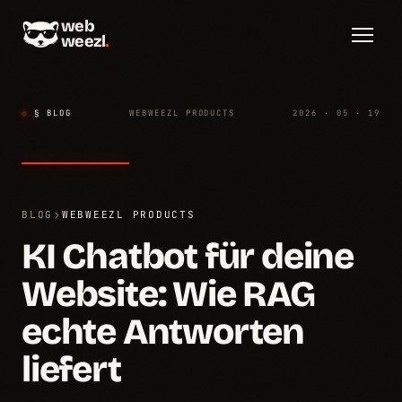
web
weezl
.
§ BLOG
WEBWEEZL PRODUCTS
2026 · 05 · 19
›
BLOG
WEBWEEZL PRODUCTS
KI Chatbot für deine
Website: Wie RAG
echte Antworten
liefert