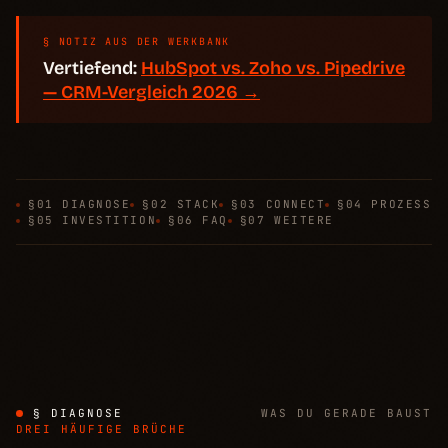
§ NOTIZ AUS DER WERKBANK
Vertiefend:
HubSpot vs. Zoho vs. Pipedrive
— CRM-Vergleich 2026 →
§01 DIAGNOSE
§02 STACK
§03 CONNECT
§04 PROZESS
§05 INVESTITION
§06 FAQ
§07 WEITERE
§ DIAGNOSE
WAS DU GERADE BAUST
DREI HÄUFIGE BRÜCHE