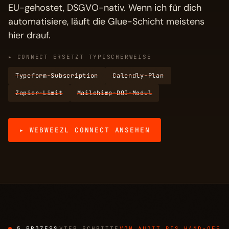
EU-gehostet, DSGVO-nativ. Wenn ich für dich
automatisiere, läuft die Glue-Schicht meistens
hier drauf.
▸ CONNECT ERSETZT TYPISCHERWEISE
Typeform-Subscription
Calendly-Plan
Zapier-Limit
Mailchimp-DOI-Modul
▸ WEBWEEZL CONNECT ANSEHEN
§ PROZESS
VIER SCHRITTE
VOM AUDIT BIS HAND-OFF