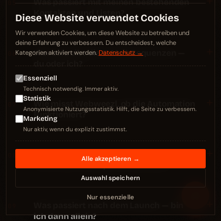
+
Was passiert mit meinen bestehenden
05
Kontakten und Listen?
Diese Website verwendet Cookies
Wir verwenden Cookies, um diese Website zu betreiben und
deine Erfahrung zu verbessern. Du entscheidest, welche
+
Wer schreibt die E-Mail-Sequenzen —
Kategorien aktiviert werden.
Datenschutz →
06
du oder ich?
Essenziell
Technisch notwendig. Immer aktiv.
Statistik
+
Wie misst Webweezl, ob die Automation
07
Anonymisierte Nutzungsstatistik. Hilft, die Seite zu verbessern.
funktioniert?
Marketing
Nur aktiv, wenn du explizit zustimmst.
+
Wie lange dauert ein Marketing-
08
Alle akzeptieren →
Automation-Setup mit Webweezl?
Auswahl speichern
≡
Nur essenzielle
+
Was passiert nach dem Launch — bin
09
ich dann allein?