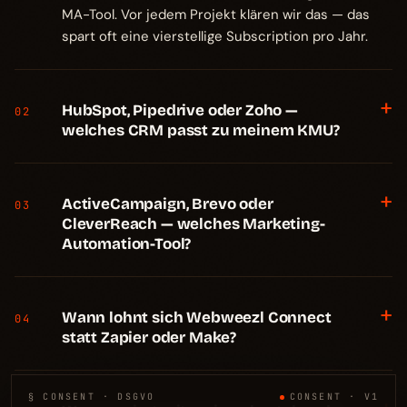
MA-Tool. Vor jedem Projekt klären wir das — das
spart oft eine vierstellige Subscription pro Jahr.
+
HubSpot, Pipedrive oder Zoho —
02
welches CRM passt zu meinem KMU?
+
ActiveCampaign, Brevo oder
03
CleverReach — welches Marketing-
Automation-Tool?
+
Wann lohnt sich Webweezl Connect
04
statt Zapier oder Make?
§ CONSENT · DSGVO
CONSENT · V1