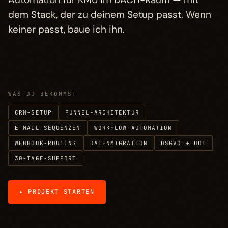
Investition
→
dem Stack, der zu deinem Setup passt. Wenn
§ 05
keiner passt, baue ich ihn.
FAQ
→
§ 06
Weitere Gewerke
→
§ 07
WAS DU BEKOMMST
CRM-SETUP
FUNNEL-ARCHITEKTUR
E-MAIL-SEQUENZEN
WORKFLOW-AUTOMATION
WEBHOOK-ROUTING
DATENMIGRATION
DSGVO + DOI
30-TAGE-SUPPORT
▸ PROJEKT STARTEN