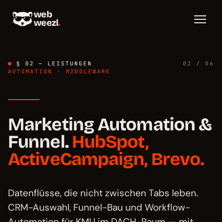
web
weezl
.
§ 02 — LEISTUNGEN
02 / 06
AUTOMATION · MIDDLEWARE
Diagnose
→
§ 01
Marketing Automation &
Funnel.
HubSpot,
Stack
→
§ 02
ActiveCampaign, Brevo.
Connect
→
§ 03
Datenflüsse, die nicht zwischen Tabs leben.
Prozess
→
§ 04
CRM-Auswahl, Funnel-Bau und Workflow-
Automation für KMU im DACH-Raum — mit