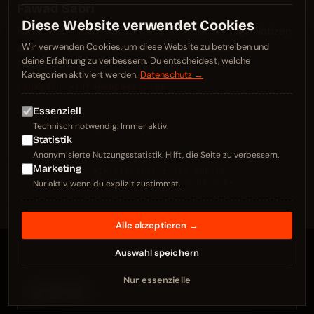
Fawad Sabri
Diese Website verwendet Cookies
Fawad Sabri baut Plattformen, schreibt schräge Notizen
aus der Werkbank, arbeitet aus Kelsterbach bei
Wir verwenden Cookies, um diese Website zu betreiben und
deine Erfahrung zu verbessern. Du entscheidest, welche
Frankfurt.
Kategorien aktiviert werden.
Datenschutz →
LinkedIn ↗
info@webweezl.de
Essenziell
Technisch notwendig. Immer aktiv.
Statistik
Anonymisierte Nutzungsstatistik. Hilft, die Seite zu verbessern.
Marketing
9 MIN LESEZEIT
·
1.764 WÖRTER
·
VERÖFFENTLICHT
2026 · 05 · 04
Nur aktiv, wenn du explizit zustimmst.
Alle akzeptieren →
Auswahl speichern
Nur essenzielle
PROD. WEBWEEZL
ROLL 01 · TAKE 01
2026 · KELSTERBACH
FMT · STATIC / VERCEL