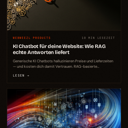
WEBWEEZL PRODUCTS
10 MIN LESEZEIT
KI Chatbot für deine Website: Wie RAG
echte Antworten liefert
Generische KI Chatbots halluzinieren Preise und Lieferzeiten
— und kosten dich damit Vertrauen. RAG-basierte
Architektur löst genau dieses Problem, indem der Bot nur
LESEN →
aus deinen eigenen Daten antwortet.