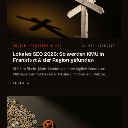
ONLINE MARKETING & SEO
11 MIN LESEZEIT
Lokales SEO 2026: So werden KMU in
Frankfurt & der Region gefunden
KMU im Rhein-Main-Gebiet verlieren täglich Kunden an
Mitbewerber mit besserer lokaler Sichtbarkeit. Welche
konkreten lokales-SEO-Maßnahmen 2026 wirklich ranken,
LESEN →
zeigt dieser Praxis-Guide für Frankfurt, Offenbach und die
Region.