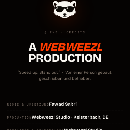
§ END · CREDITS
A
WEBWEEZL
PRODUCTION
"Speed up. Stand out." · Von einer Person gebaut,
geschrieben und betrieben.
Fawad Sabri
REGIE & UMSETZUNG
Webweezl Studio · Kelsterbach, DE
PRODUKTION