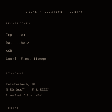
— LEGAL · LOCATION · CONTACT —
RECHTLICHES
Impressum
Datenschutz
AGB
Cookie-Einstellungen
STANDORT
§ CONSENT · DSGVO
CONSENT · V1
Kelsterbach, DE
Diese Website verwendet Cookies
N 50.0667° E 8.5333°
Wir verwenden Cookies, um diese Website zu betreiben und
Frankfurt / Rhein-Main
deine Erfahrung zu verbessern. Du entscheidest, welche
Kategorien aktiviert werden.
Datenschutz →
KONTAKT