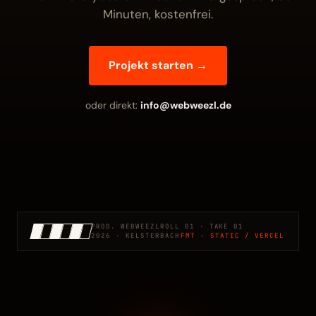
Minuten, kostenfrei.
Projekt starten →
oder direkt:
info@webweezl.de
PROD. WEBWEEZL
ROLL 01 · TAKE 01
2026 · KELSTERBACH
FMT · STATIC / VERCEL