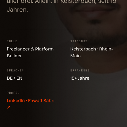
aller drei. Allein, in Kelsterbach, seit 15
Jahren.
ROLLE
STANDORT
Freelancer & Platform
Kelsterbach · Rhein-
Builder
Main
SPRACHEN
ERFAHRUNG
DE / EN
15+ Jahre
PROFIL
LinkedIn · Fawad Sabri
↗