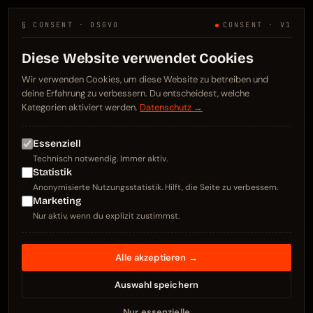
STANDORT
§ CONSENT · DSGVO
CONSENT · V1
Kelsterbach, DE
Diese Website verwendet Cookies
N 50.0667° E 8.5333°
Wir verwenden Cookies, um diese Website zu betreiben und
Frankfurt / Rhein-Main
deine Erfahrung zu verbessern. Du entscheidest, welche
Kategorien aktiviert werden.
Datenschutz →
KONTAKT
Essenziell
info@webweezl.de
Technisch notwendig. Immer aktiv.
+49 176 3437 5223
Statistik
LinkedIn
Anonymisierte Nutzungsstatistik. Hilft, die Seite zu verbessern.
DE / EN
Marketing
Nur aktiv, wenn du explizit zustimmst.
Alle akzeptieren →
© 2026 · FAWAD SABRI · WEBWEEZL · "SPEED UP. STAND
OUT."
Auswahl speichern
ALLE RECHTE VORBEHALTEN · MADE IN KELSTERBACH
↑ NACH OBEN
Nur essenzielle