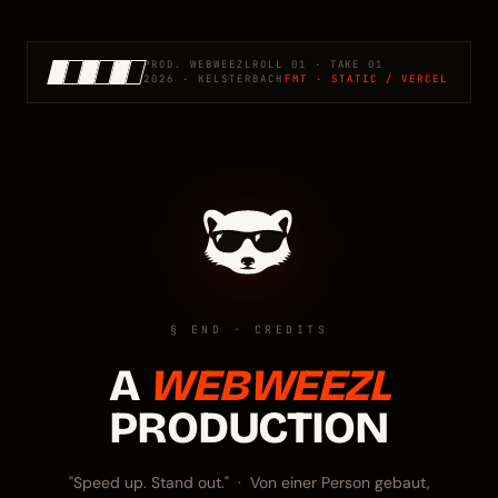
PROD. WEBWEEZL
ROLL 01 · TAKE 01
2026 · KELSTERBACH
FMT · STATIC / VERCEL
§ END · CREDITS
A
WEBWEEZL
PRODUCTION
"Speed up. Stand out." · Von einer Person gebaut,